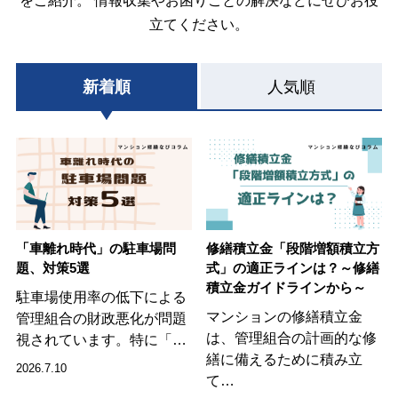
をご紹介。
情報収集やお困りごとの解決などにぜひお役
立てください。
新着順
人気順
「車離れ時代」の駐車場問
修繕積立金「段階増額積立方
題、対策5選
式」の適正ラインは？～修繕
積立金ガイドラインから～
駐車場使用率の低下による
マンションの修繕積立金
管理組合の財政悪化が問題
は、管理組合の計画的な修
視されています。特に「…
繕に備えるために積み立
2026.7.10
て…