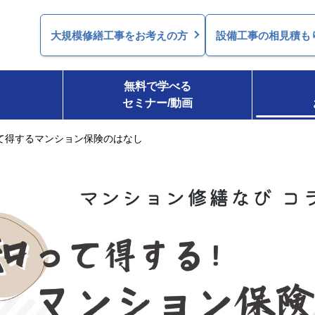
大規模修繕工事を
お考えの方
設備工事の相見積も
無料で学べる
セミナー/動画
て得するマンション保険のはなし