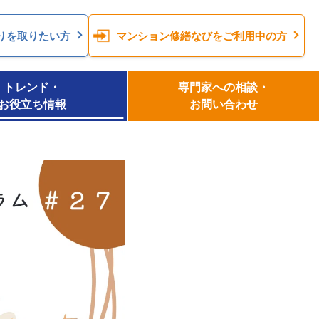
りを
取りたい方
マンション修繕なびを
ご利用中の方
トレンド・
専⾨家への相談・
お役⽴ち情報
お問い合わせ