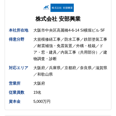
株式会社 安部興業
本社所在地
大阪市中央区高麗橋4-6-14 SI横堀ビル 5F
得意分野
大規模修繕工事／防水工事／鉄部塗装工事
／耐震補強・免震装置／外構・植栽／ド
ア・窓・建具／内装工事（共用部分）／建
物調査・診断
対応エリア
大阪府／兵庫県／京都府／奈良県／滋賀県
／和歌山県
営業所
大阪府
従業員数
19名
資本金
5,000万円