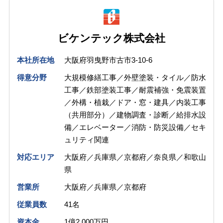
ビケンテック株式会社
本社所在地
大阪府羽曳野市古市3-10-6
得意分野
大規模修繕工事／外壁塗装・タイル／防水
工事／鉄部塗装工事／耐震補強・免震装置
／外構・植栽／ドア・窓・建具／内装工事
（共用部分）／建物調査・診断／給排水設
備／エレベーター／消防・防災設備／セキ
ュリティ関連
対応エリア
大阪府／兵庫県／京都府／奈良県／和歌山
県
営業所
大阪府／兵庫県／京都府
従業員数
41名
資本金
1億2,000万円