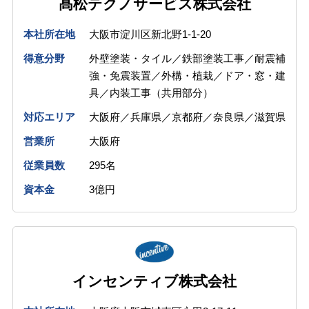
髙松テクノサービス株式会社
本社所在地
大阪市淀川区新北野1-1-20
得意分野
外壁塗装・タイル／鉄部塗装工事／耐震補
強・免震装置／外構・植栽／ドア・窓・建
具／内装工事（共用部分）
対応エリア
大阪府／兵庫県／京都府／奈良県／滋賀県
営業所
大阪府
従業員数
295名
資本金
3億円
インセンティブ株式会社