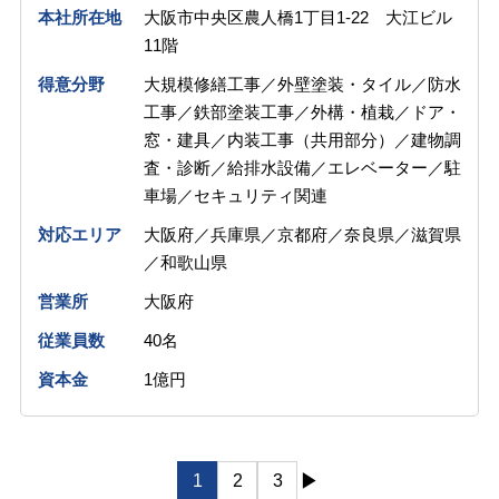
本社所在地
大阪市中央区農人橋1丁目1-22 大江ビル
11階
得意分野
大規模修繕工事／外壁塗装・タイル／防水
工事／鉄部塗装工事／外構・植栽／ドア・
窓・建具／内装工事（共用部分）／建物調
査・診断／給排水設備／エレベーター／駐
車場／セキュリティ関連
対応エリア
大阪府／兵庫県／京都府／奈良県／滋賀県
／和歌山県
営業所
大阪府
従業員数
40名
資本金
1億円
投
▶
1
2
3