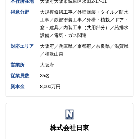
本社所在地
大阪府大阪市城東区永田2-17-11
得意分野
大規模修繕工事／外壁塗装・タイル／防水
工事／鉄部塗装工事／外構・植栽／ドア・
窓・建具／内装工事（共用部分）／給排水
設備／電気・ガス関連
対応エリア
大阪府／兵庫県／京都府／奈良県／滋賀県
／和歌山県
営業所
大阪府
従業員数
35名
資本金
8,000万円
株式会社日東