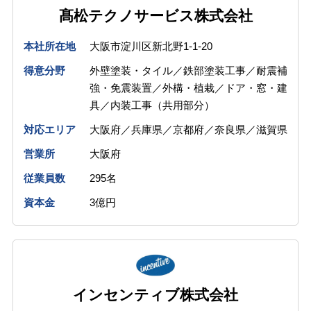
髙松テクノサービス株式会社
本社所在地
大阪市淀川区新北野1-1-20
得意分野
外壁塗装・タイル／鉄部塗装工事／耐震補
強・免震装置／外構・植栽／ドア・窓・建
具／内装工事（共用部分）
対応エリア
大阪府／兵庫県／京都府／奈良県／滋賀県
営業所
大阪府
従業員数
295名
資本金
3億円
インセンティブ株式会社