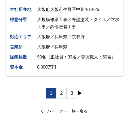
本社所在地
大阪府大阪市生野区中川4-14-25
得意分野
大規模修繕工事／外壁塗装・タイル／防水
工事／鉄部塗装工事
対応エリア
大阪府／兵庫県／京都府
営業所
大阪府／兵庫県
従業員数
93名（正社員：33名／専属職人：60名）
資本金
8,000万円
投
▶
1
2
3
稿
ナ
パートナー一覧へ戻る
ビ
ゲ