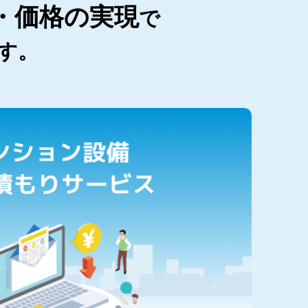
・価格の実現
で
す。