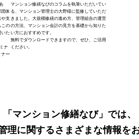
あ
マンション修繕なびのコラムを執筆いただいてい
郭団体
る、マンション管理士の大野様に監修していただ
信や支
きました。大規模修繕の進め方、管理組合の運営
もこの
の方法、マンション会計の見方を基礎から知りた
盟いた
い方におすすめです。
無料でダウンロードできますので、ぜひ、ご活用
ミナ
ください。
ミナー
「マンション修繕なび」では、
管理に関するさまざまな情報を